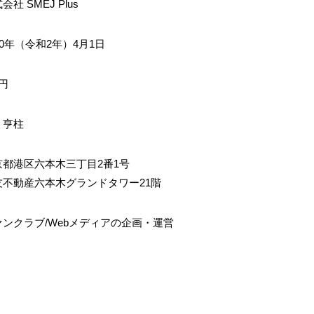
会社 SMEJ Plus
20年（令和2年）4月1日
円
 亨柱
京都港区六本木三丁目2番1号
友不動産六本木グランドタワー21階
ァンクラブ/Webメディアの企画・運営