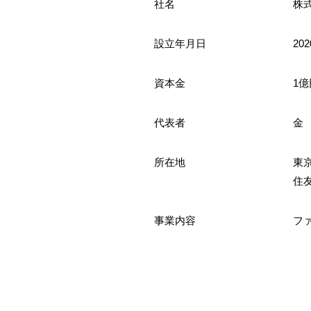
社名
株式
設立年月日
20
資本金
1億
代表者
金
所在地
東
住
事業内容
フ